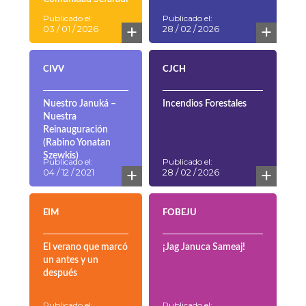
Publicado el:
Publicado el:
+
+
03 / 01 / 2026
28 / 02 / 2026
CIVV
CJCH
Nuestro Januká –
Incendios Forestales
Nuestra
Reinauguración
(Rabino Yonatan
Szewkis)
Publicado el:
Publicado el:
+
+
04 / 12 / 2021
28 / 02 / 2026
EIM
FOBEJU
El verano que marcó
¡Jag Januca Sameaj!
un antes y un
después
Publicado el:
Publicado el: