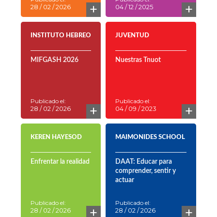
+
+
28 / 02 / 2026
04 / 12 / 2025
INSTITUTO HEBREO
JUVENTUD
MIFGASH 2026
Nuestras Tnuot
Publicado el:
Publicado el:
+
+
28 / 02 / 2026
04 / 09 / 2023
KEREN HAYESOD
MAIMONIDES SCHOOL
Enfrentar la realidad
DAAT: Educar para
comprender, sentir y
actuar
Publicado el:
Publicado el:
+
+
28 / 02 / 2026
28 / 02 / 2026