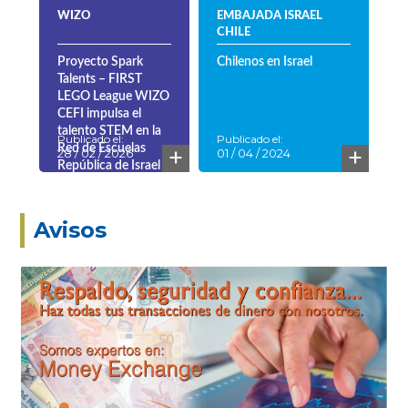
WIZO
EMBAJADA ISRAEL
CHILE
Proyecto Spark
Chilenos en Israel
Talents – FIRST
LEGO League WIZO
CEFI impulsa el
talento STEM en la
Publicado el:
Publicado el:
+
+
Red de Escuelas
28 / 02 / 2026
01 / 04 / 2024
República de Israel
Avisos