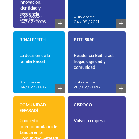
innovación,
identidad y
excelencia
Publicado el:
Publicado el:
+
+
académica
04 / 02 / 2026
04 / 09 / 2021
B´NAI B´RITH
BEIT ISRAEL
La decisión de la
Residencia Beit Israel:
familia Rassat
hogar, dignidad y
comunidad
Publicado el:
Publicado el:
+
+
04 / 02 / 2026
28 / 02 / 2026
COMUNIDAD
CISROCO
SEFARADÍ
Concierto
Volver a empezar
Intercomunitario de
Jánuca en la
Comunidad Sefaradí