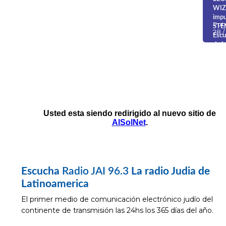
WIZ
impu
Publ
STEM
28 /
Escu
de I
Escucha
Radio JAI 96.3
La radio Judia de
Latinoamerica
El primer medio de comunicación electrónico judío del
continente de transmisión las 24hs los 365 días del año.