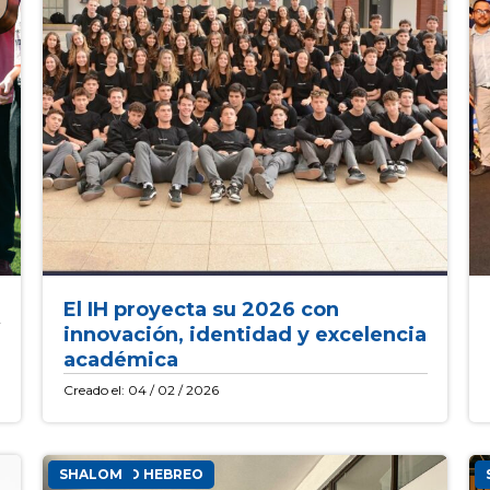
El IH proyecta su 2026 con
innovación, identidad y excelencia
académica
Creado el: 04 / 02 / 2026
INSTITUTO HEBREO
SHALOM