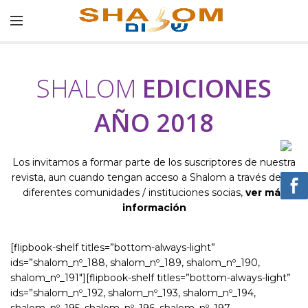
SHALOM
EDICIONES
AÑO 2018
Los invitamos a formar parte de los suscriptores de nuestra
revista, aun cuando tengan acceso a Shalom a través de las
diferentes comunidades / instituciones socias,
ver más
información
[flipbook-shelf titles=”bottom-always-light”
ids=”shalom_nº_188, shalom_nº_189, shalom_nº_190,
shalom_nº_191″][flipbook-shelf titles=”bottom-always-light”
ids=”shalom_nº_192, shalom_nº_193, shalom_nº_194,