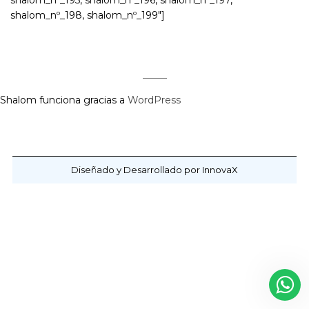
shalom_nº_195, shalom_nº_196, shalom_nº_197,
shalom_nº_198, shalom_nº_199″]
Shalom funciona gracias a
WordPress
Diseñado y Desarrollado por InnovaX