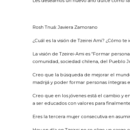
Les deseamos un nuevo año dulce como la m
Rosh Tnuá: Javiera Zamorano
¿Cuál es la visión de Tzeirei Ami? ¿Cómo te 
La visión de Tzeirei-Ami es “Formar persona
comunidad, sociedad chilena, del Pueblo Ju
Creo que la búsqueda de mejorar el mundo y
madrijá y poder formar personas íntegras 
Creo que en los jóvenes está el cambio y 
a ser educados con valores para finalment
Eres la tercera mujer consecutiva en asumir
Hoy en día en Tzeirei no se elige un cargo 