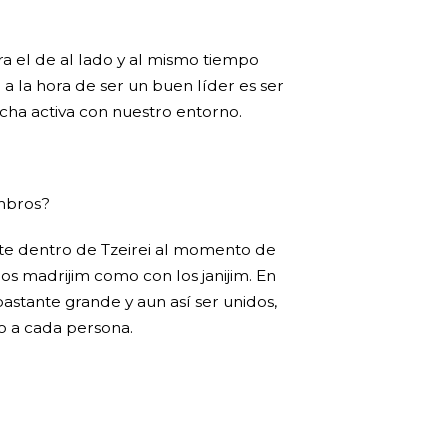
ra el de al lado y al mismo tiempo
 a la hora de ser un buen líder es ser
ucha activa con nuestro entorno.
embros?
nte dentro de Tzeirei al momento de
os madrijim como con los janijim. En
astante grande y aun así ser unidos,
o a cada persona.