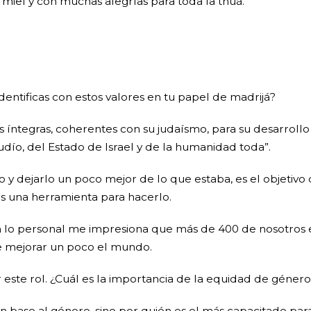
iel y con muchas alegrías para toda la tnuá.
identificas con estos valores en tu papel de madrijá?
s íntegras, coherentes con su judaísmo, para su desarrollo
dío, del Estado de Israel y de la humanidad toda”.
 dejarlo un poco mejor de lo que estaba, es el objetivo 
es una herramienta para hacerlo.
en lo personal me impresiona que más de 400 de nosotros
e mejorar un poco el mundo.
 este rol. ¿Cuál es la importancia de la equidad de género
en base al género, sino por quién es el más capacitado par