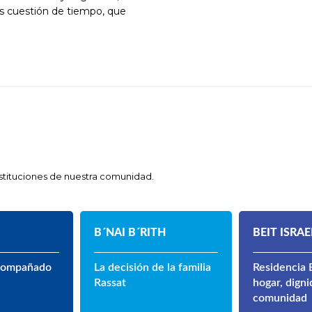
s cuestión de tiempo, que
instituciones de nuestra comunidad.
B´NAI B´RITH
BEIT ISRAE
compañado
La decisión de la familia
Residencia B
Rassat
hogar, digni
comunidad