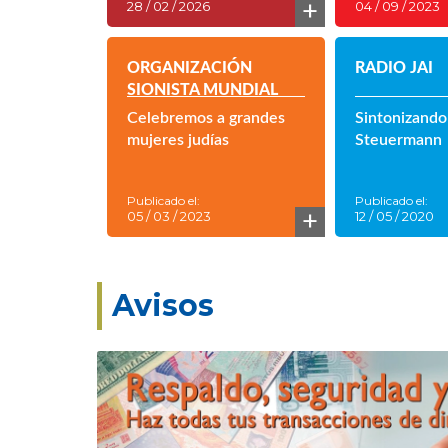
+
28 / 02 / 2026
04 / 09 / 2023
ORGANIZACIÓN
RADIO JAI
SIONISTA MUNDIAL
Celebremos a grandes
Sintonizando
mujeres judías
Steuermann
Publicado el:
Publicado el:
+
05 / 03 / 2023
12 / 05 / 2020
Avisos