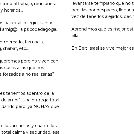
levantarse temprano que no ten
 ir a al trabajo, reuniones,
pedirlas por despacho, llegar a
 y horarios…
vez de tenerlos alejados, deci
ara ir al colegio, luchar
Aprendimos que es mejor estar 
 del amig@, la psicopedagoga.
ella.
permercado, farmacia,
En Beit Israel se vive mejor así
j, shabat, etc…
 queremos pero no viven con
s cosas a las que nos
forzados a no realizarlas?
nes tenemos adentro de la
o de amor”, una entrega total
án dando pero, ya NOHAY que
nto los amamos y cuánto los
u total calma y seguridad, esa