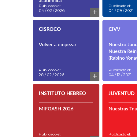
académica
Publicado el:
Publicado el:
+
04 / 02 / 2026
04 / 09 / 2021
CISROCO
CIVV
Volver a empezar
Nuestro Janu
Nuestra Rein
(Rabino Yona
Publicado el:
Publicado el:
+
28 / 02 / 2026
04 / 12 / 2021
INSTITUTO HEBREO
JUVENTUD
MIFGASH 2026
Nuestras Tn
Publicado el:
Publicado el: