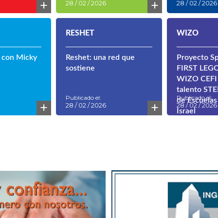
+
+
28 / 02 / 2026
28 / 02 / 2026
RESHET
WIZO
 con Micky
Reshet: una red que
Proyecto Sp
sostiene
FIRST LEGO
WIZO CEFI 
talento STE
Publicado el:
Publicado el:
de Escuelas
+
+
28 / 02 / 2026
28 / 02 / 2026
Israel