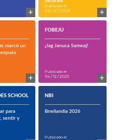
Sefaradí
Publicado el:
+
+
03 / 01 / 2026
FOBEJU
ue marcó un
¡Jag Januca Sameaj!
después
Publicado el:
+
+
04 / 12 / 2025
ES SCHOOL
NBI
ar para
Bneilandia 2026
 sentir y
Publicado el: