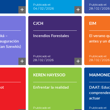
Publicado el:
Publicado el:
+
+
04 / 02 / 2026
28 / 02 / 2026
CJCH
EIM
ká –
Incendios Forestales
El verano q
auguración
antes y un 
tan Szewkis)
Publicado el:
Publicado el:
+
+
28 / 02 / 2026
28 / 02 / 2026
KEREN HAYESOD
MAIMONID
uot
Enfrentar la realidad
DAAT: Educ
comprender,
actuar
Publicado el:
Publicado el: