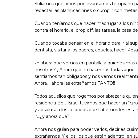
Solíamos quejarnos por levantarnos temprano para
redactar las planificaciones o cumplir con metas
Cuando teníamos que hacer madrugar a los niños p
contra el horario, el drop off, las tareas, la casa
Cuando tocaba pensar en el horario para ir al su
dentista, visitar a los padres, abuelos, hacer Pésa
¿Y ahora que vemos en pantalla a quienes mas
nosotros? ¿Ahora que no hacemos todas aquella
sentíamos tan obligados y nos vemos realmente 
Ahora…¡¡ahora las extrañamos TANTO!!
Todos aquellos que rogamos por abrazar a quie
residencia Beit Israel tuvimos que hacer un “gir
y absoluta a los cuidados que sabemos les est
ir…¿y ahora qué?
Ahora nos guían para poder verlos, decirles cuá
extrañamos. Y ellos, los que están adentro, en s