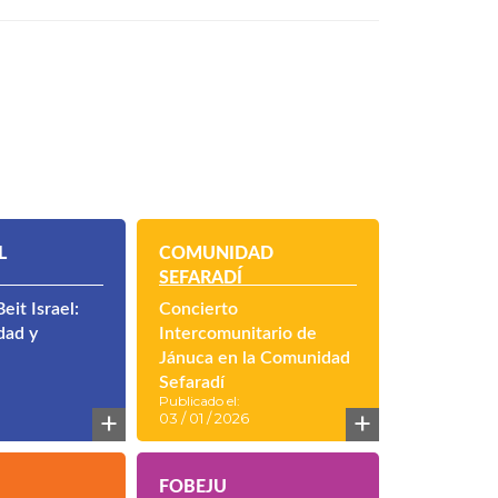
L
COMUNIDAD
SEFARADÍ
eit Israel:
Concierto
dad y
Intercomunitario de
Jánuca en la Comunidad
Sefaradí
Publicado el:
+
+
03 / 01 / 2026
FOBEJU