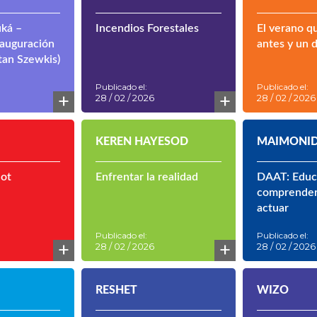
ká –
Incendios Forestales
El verano q
auguración
antes y un 
tan Szewkis)
Publicado el:
Publicado el:
+
+
28 / 02 / 2026
28 / 02 / 2026
KEREN HAYESOD
MAIMONID
uot
Enfrentar la realidad
DAAT: Educ
comprender,
actuar
Publicado el:
Publicado el:
+
+
28 / 02 / 2026
28 / 02 / 2026
RESHET
WIZO