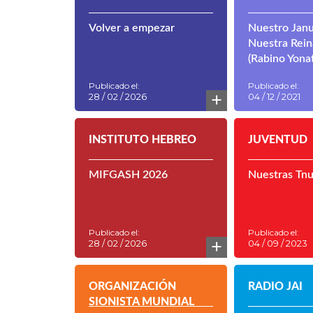
Volver a empezar
Nuestro Janu
Nuestra Rein
(Rabino Yona
Publicado el:
Publicado el:
+
28 / 02 / 2026
04 / 12 / 2021
INSTITUTO HEBREO
JUVENTUD
MIFGASH 2026
Nuestras Tn
Publicado el:
Publicado el:
+
28 / 02 / 2026
04 / 09 / 2023
ORGANIZACIÓN
RADIO JAI
SIONISTA MUNDIAL