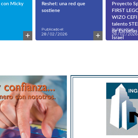
 con Micky
Reshet: una red que
Proyecto Sp
sostiene
FIRST LEGO
WIZO CEFI 
talento STE
Publicado el:
Publicado el:
de Escuelas
+
+
28 / 02 / 2026
28 / 02 / 2026
Israel