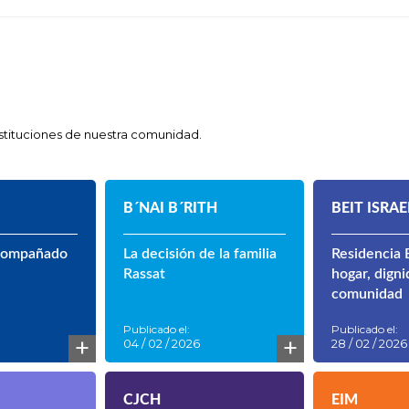
instituciones de nuestra comunidad.
B´NAI B´RITH
BEIT ISRAE
compañado
La decisión de la familia
Residencia B
Rassat
hogar, digni
comunidad
Publicado el:
Publicado el:
+
+
04 / 02 / 2026
28 / 02 / 2026
CJCH
EIM