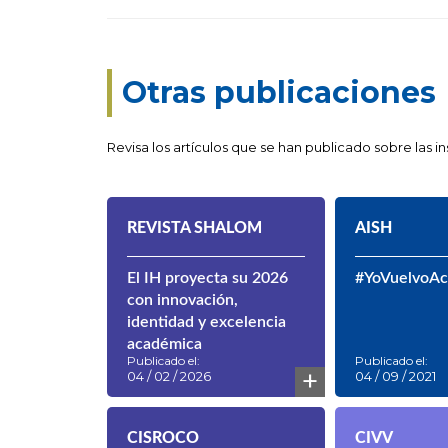
Otras publicaciones
Revisa los artículos que se han publicado sobre las 
REVISTA SHALOM
AISH
El IH proyecta su 2026
#YoVuelvoA
con innovación,
identidad y excelencia
académica
Publicado el:
Publicado el:
+
04 / 02 / 2026
04 / 09 / 2021
CISROCO
CIVV