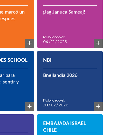
ue marcó un
¡Jag Januca Sameaj!
después
Publicado el:
+
+
04 / 12 / 2025
ES SCHOOL
NBI
ar para
Bneilandia 2026
 sentir y
Publicado el:
+
+
28 / 02 / 2026
EMBAJADA ISRAEL
CHILE