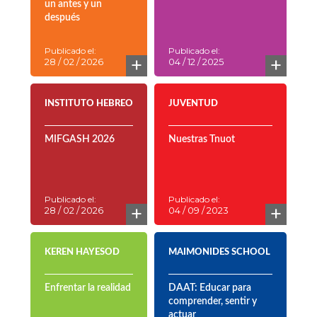
un antes y un
después
Publicado el:
Publicado el:
+
+
28 / 02 / 2026
04 / 12 / 2025
INSTITUTO HEBREO
JUVENTUD
MIFGASH 2026
Nuestras Tnuot
Publicado el:
Publicado el:
+
+
28 / 02 / 2026
04 / 09 / 2023
KEREN HAYESOD
MAIMONIDES SCHOOL
Enfrentar la realidad
DAAT: Educar para
comprender, sentir y
actuar