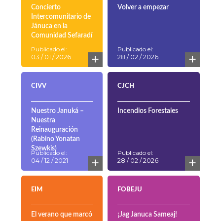
Concierto
Volver a empezar
Intercomunitario de
Jánuca en la
Comunidad Sefaradí
Publicado el:
Publicado el:
+
+
03 / 01 / 2026
28 / 02 / 2026
CIVV
CJCH
Nuestro Januká –
Incendios Forestales
Nuestra
Reinauguración
(Rabino Yonatan
Szewkis)
Publicado el:
Publicado el:
+
+
04 / 12 / 2021
28 / 02 / 2026
EIM
FOBEJU
El verano que marcó
¡Jag Januca Sameaj!