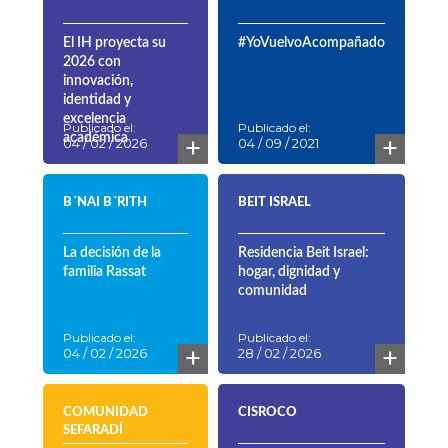
El IH proyecta su
#YoVuelvoAcompañado
2026 con
innovación,
identidad y
excelencia
Publicado el:
Publicado el:
+
+
académica
04 / 02 / 2026
04 / 09 / 2021
B´NAI B´RITH
BEIT ISRAEL
La decisión de la
Residencia Beit Israel:
familia Rassat
hogar, dignidad y
comunidad
Publicado el:
Publicado el:
+
+
04 / 02 / 2026
28 / 02 / 2026
COMUNIDAD
CISROCO
SEFARADÍ