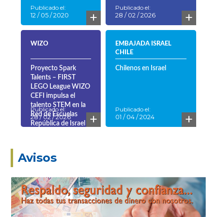
Publicado el:
Publicado el:
+
+
12 / 05 / 2020
28 / 02 / 2026
WIZO
EMBAJADA ISRAEL
CHILE
Proyecto Spark
Chilenos en Israel
Talents – FIRST
LEGO League WIZO
CEFI impulsa el
talento STEM en la
Publicado el:
Publicado el:
+
+
Red de Escuelas
28 / 02 / 2026
01 / 04 / 2024
República de Israel
Avisos