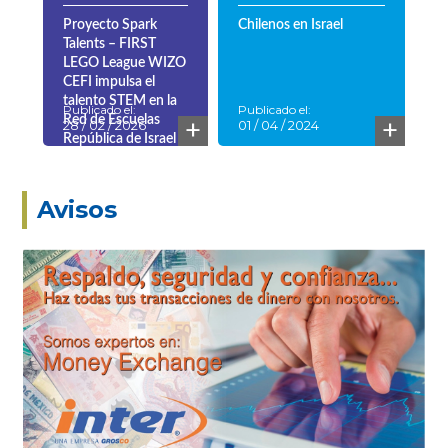
Proyecto Spark
Chilenos en Israel
Talents – FIRST
LEGO League WIZO
CEFI impulsa el
talento STEM en la
Publicado el:
Publicado el:
+
+
Red de Escuelas
28 / 02 / 2026
01 / 04 / 2024
República de Israel
Avisos