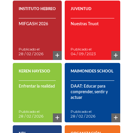
INSTITUTO HEBREO
JUVENTUD
MIFGASH 2026
Nuestras Tnuot
Publicado el:
Publicado el:
+
+
28 / 02 / 2026
04 / 09 / 2023
KEREN HAYESOD
MAIMONIDES SCHOOL
Enfrentar la realidad
DAAT: Educar para
comprender, sentir y
actuar
Publicado el:
Publicado el:
+
+
28 / 02 / 2026
28 / 02 / 2026