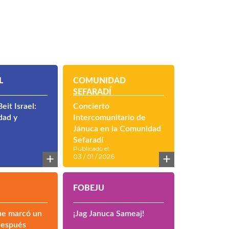
L
COMUNIDAD
SEFARADÍ
eit Israel:
Concierto
dad y
Intercomunitario de
Jánuca en la Comunidad
Sefaradí
Publicado el:
+
+
03 / 01 / 2026
FOBEJU
ue marcó un
¡Jag Januca Sameaj!