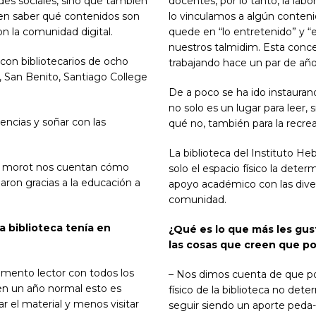
edes sociales, sino que también
docentes, por lo tanto, la la
en saber qué contenidos son
lo vinculamos a algún conteni
n la comunidad digital.
quede en “lo entretenido” y “e
nuestros talmidim. Esta conce
on bibliotecarios de ocho
trabajando hace un par de año
, San Benito, Santiago College
De a poco se ha ido instaurand
no solo es un lugar para leer,
encias y soñar con las
qué no, también para la recrea
La biblioteca del Instituto He
las morot nos cuentan cómo
solo el espacio físico la dete
aron gracias a la educación a
apoyo académico con las diver
comunidad.
 biblioteca tenía en
¿Qué es lo que más les gu
las cosas que creen que po
mento lector con todos los
– Nos dimos cuenta de que po
o en un año normal esto es
físico de la biblioteca no de
r el material y menos visitar
seguir siendo un aporte ped