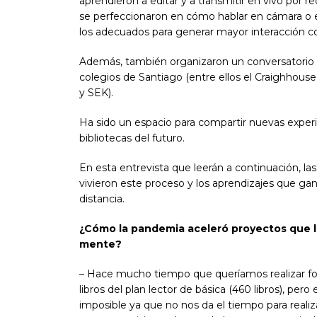
aprendieron a editar y a transmitir en vivo por r
se perfeccionaron en cómo hablar en cámara o 
los adecuados para generar mayor interacción co
Además, también organizaron un conversatorio c
colegios de Santiago (entre ellos el Craighhouse
y SEK).
Ha sido un espacio para compartir nuevas experi
bibliotecas del futuro.
En esta entrevista que leerán a continuación, 
vivieron este proceso y los aprendizajes que gan
distancia.
¿Cómo la pandemia aceleró proyectos que la
mente?
– Hace mucho tiempo que queríamos realizar fo
libros del plan lector de básica (460 libros), per
imposible ya que no nos da el tiempo para realiza