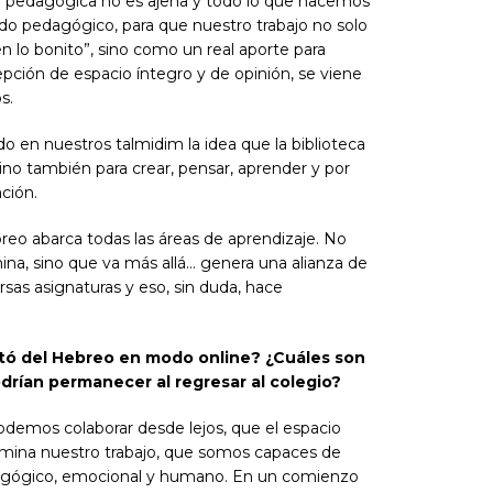
bor pedagógica no es ajena y todo lo que hacemos
do pedagógico, para que nuestro trabajo no solo
n lo bonito”, sino como un real aporte para
pción de espacio íntegro y de opinión, se viene
s.
o en nuestros talmidim la idea que la biblioteca
 sino también para crear, pensar, aprender y por
ción.
breo abarca todas las áreas de aprendizaje. No
rmina, sino que va más allá… genera una alianza de
sas asignaturas y eso, sin duda, hace
stó del Hebreo en modo online? ¿Cuáles son
drían permanecer al regresar al colegio?
demos colaborar desde lejos, que el espacio
termina nuestro trabajo, que somos capaces de
a-gógico, emocional y humano. En un comienzo