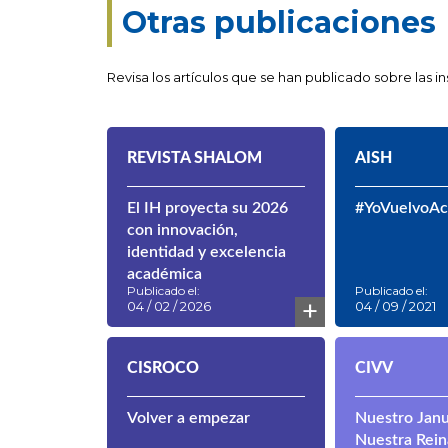
Otras publicaciones
Revisa los artículos que se han publicado sobre las 
REVISTA SHALOM
AISH
El IH proyecta su 2026
#YoVuelvoA
con innovación,
identidad y excelencia
académica
Publicado el:
Publicado el:
+
04 / 02 / 2026
04 / 09 / 2021
CISROCO
CIVV
Volver a empezar
Nuestro Janu