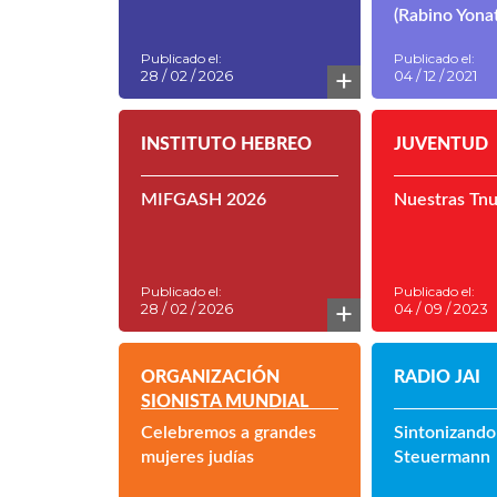
Nuestra Rein
(Rabino Yona
Publicado el:
Publicado el:
+
28 / 02 / 2026
04 / 12 / 2021
INSTITUTO HEBREO
JUVENTUD
MIFGASH 2026
Nuestras Tn
Publicado el:
Publicado el:
+
28 / 02 / 2026
04 / 09 / 2023
ORGANIZACIÓN
RADIO JAI
SIONISTA MUNDIAL
Celebremos a grandes
Sintonizando
mujeres judías
Steuermann