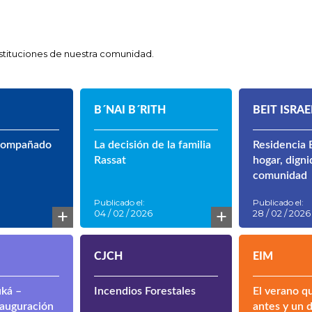
instituciones de nuestra comunidad.
B´NAI B´RITH
BEIT ISRAE
compañado
La decisión de la familia
Residencia B
Rassat
hogar, digni
comunidad
Publicado el:
Publicado el:
+
+
04 / 02 / 2026
28 / 02 / 2026
CJCH
EIM
ká –
Incendios Forestales
El verano q