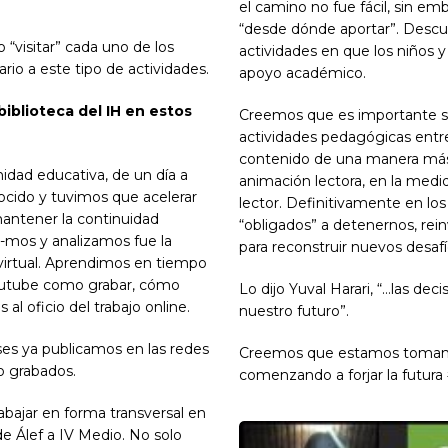
.
el camino no fue fácil, sin e
“desde dónde aportar”. Descu
 “visitar” cada uno de los
actividades en que los niños y
ario a este tipo de actividades.
apoyo académico.
biblioteca del IH en estos
Creemos que es importante 
actividades pedagógicas entr
contenido de una manera más 
nidad educativa, de un día a
animación lectora, en la medid
ocido y tuvimos que acelerar
lector. Definitivamente en l
mantener la continuidad
“obligados” a detenernos, rei
a-mos y analizamos fue la
para reconstruir nuevos desaf
 virtual. Aprendimos en tiempo
Youtube como grabar, cómo
Lo dijo Yuval Harari, “…las d
al oficio del trabajo online.
nuestro futuro”.
ses ya publicamos en las redes
Creemos que estamos tomand
o grabados.
comenzando a forjar la futura
abajar en forma transversal en
sde Álef a IV Medio. No solo