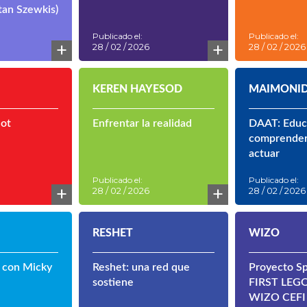
auguración
antes y un 
tan Szewkis)
Publicado el:
Publicado el:
+
+
28 / 02 / 2026
28 / 02 / 2026
KEREN HAYESOD
MAIMONID
uot
Enfrentar la realidad
DAAT: Educ
comprender,
actuar
Publicado el:
Publicado el:
+
+
28 / 02 / 2026
28 / 02 / 2026
RESHET
WIZO
 con Micky
Reshet: una red que
Proyecto Sp
sostiene
FIRST LEGO