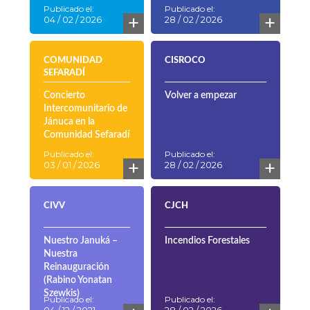
Publicado el:
Publicado el:
+
+
04 / 02 / 2026
28 / 02 / 2026
COMUNIDAD
CISROCO
SEFARADÍ
Concierto
Volver a empezar
Intercomunitario de
Jánuca en la
Comunidad Sefaradí
Publicado el:
Publicado el:
+
+
03 / 01 / 2026
28 / 02 / 2026
CIVV
CJCH
Nuestro Januká –
Incendios Forestales
Nuestra
Reinauguración
(Rabino Yonatan
Szewkis)
Publicado el:
Publicado el: