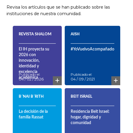
Revisa los artículos que se han publicado sobre las
instituciones de nuestra comunidad.
REVISTA SHALOM
AISH
El IH proyecta su
#YoVuelvoAcompañado
2026 con
innovación,
identidad y
excelencia
Publicado el:
Publicado el:
+
+
académica
04 / 02 / 2026
04 / 09 / 2021
B´NAI B´RITH
BEIT ISRAEL
La decisión de la
Residencia Beit Israel:
familia Rassat
hogar, dignidad y
comunidad