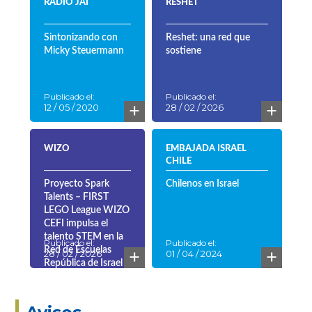
RADIO JAI
RESHET
Sintonizando con
Reshet: una red que
Micky Steuermann
sostiene
Publicado el:
Publicado el:
+
+
12 / 05 / 2020
28 / 02 / 2026
WIZO
EMBAJADA ISRAEL
CHILE
Proyecto Spark
Chilenos en Israel
Talents – FIRST
LEGO League WIZO
CEFI impulsa el
talento STEM en la
Publicado el:
Publicado el:
+
+
Red de Escuelas
28 / 02 / 2026
01 / 04 / 2024
República de Israel