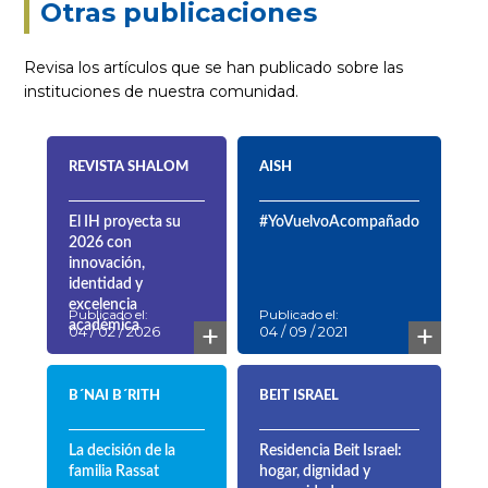
Otras publicaciones
Revisa los artículos que se han publicado sobre las
instituciones de nuestra comunidad.
REVISTA SHALOM
AISH
El IH proyecta su
#YoVuelvoAcompañado
2026 con
innovación,
identidad y
excelencia
Publicado el:
Publicado el:
+
+
académica
04 / 02 / 2026
04 / 09 / 2021
B´NAI B´RITH
BEIT ISRAEL
La decisión de la
Residencia Beit Israel:
familia Rassat
hogar, dignidad y