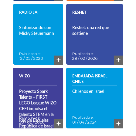
RADIO JAI
RESHET
Sintonizando con
Reshet: una red que
Micky Steuermann
sostiene
Publicado el:
Publicado el:
+
+
12 / 05 / 2020
28 / 02 / 2026
WIZO
EMBAJADA ISRAEL
CHILE
Proyecto Spark
Chilenos en Israel
Talents – FIRST
LEGO League WIZO
CEFI impulsa el
talento STEM en la
Publicado el:
Publicado el:
+
+
Red de Escuelas
28 / 02 / 2026
01 / 04 / 2024
República de Israel