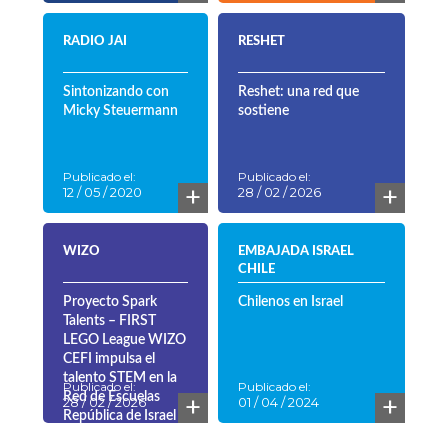
RADIO JAI
RESHET
Sintonizando con
Reshet: una red que
Micky Steuermann
sostiene
Publicado el:
Publicado el:
+
+
12 / 05 / 2020
28 / 02 / 2026
WIZO
EMBAJADA ISRAEL
CHILE
Proyecto Spark
Chilenos en Israel
Talents – FIRST
LEGO League WIZO
CEFI impulsa el
talento STEM en la
Publicado el:
Publicado el:
+
+
Red de Escuelas
28 / 02 / 2026
01 / 04 / 2024
República de Israel