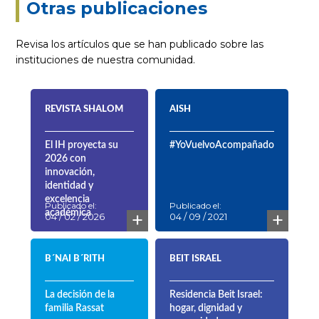
Otras publicaciones
Revisa los artículos que se han publicado sobre las
instituciones de nuestra comunidad.
REVISTA SHALOM
AISH
El IH proyecta su
#YoVuelvoAcompañado
2026 con
innovación,
identidad y
excelencia
Publicado el:
Publicado el:
+
+
académica
04 / 02 / 2026
04 / 09 / 2021
B´NAI B´RITH
BEIT ISRAEL
La decisión de la
Residencia Beit Israel:
familia Rassat
hogar, dignidad y