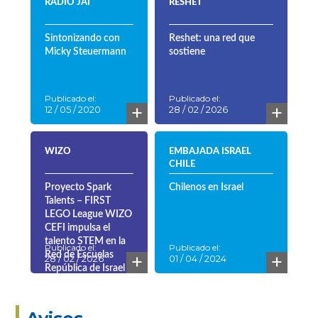
RADIO JAI
RESHET
Sintonizando con
Reshet: una red que
Micky Steuermann
sostiene
Publicado el:
Publicado el:
+
+
12 / 05 / 2020
28 / 02 / 2026
WIZO
EMBAJADA ISRAEL
CHILE
Proyecto Spark
Chilenos en Israel
Talents – FIRST
LEGO League WIZO
CEFI impulsa el
talento STEM en la
Publicado el:
Publicado el:
+
+
Red de Escuelas
28 / 02 / 2026
01 / 04 / 2024
República de Israel