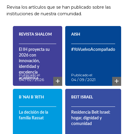
Revisa los artículos que se han publicado sobre las
instituciones de nuestra comunidad.
REVISTA SHALOM
AISH
El IH proyecta su
#YoVuelvoAcompañado
2026 con
innovación,
identidad y
excelencia
Publicado el:
Publicado el:
+
+
académica
04 / 02 / 2026
04 / 09 / 2021
B´NAI B´RITH
BEIT ISRAEL
La decisión de la
Residencia Beit Israel:
familia Rassat
hogar, dignidad y
comunidad