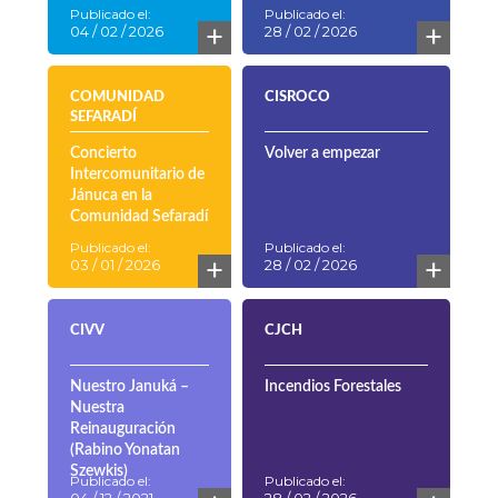
Publicado el:
Publicado el:
+
+
04 / 02 / 2026
28 / 02 / 2026
COMUNIDAD
CISROCO
SEFARADÍ
Concierto
Volver a empezar
Intercomunitario de
Jánuca en la
Comunidad Sefaradí
Publicado el:
Publicado el:
+
+
03 / 01 / 2026
28 / 02 / 2026
CIVV
CJCH
Nuestro Januká –
Incendios Forestales
Nuestra
Reinauguración
(Rabino Yonatan
Szewkis)
Publicado el:
Publicado el: