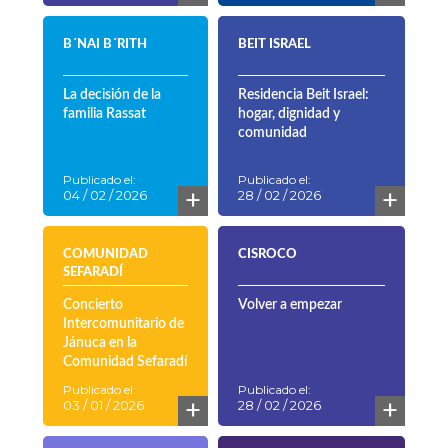
B´NAI B´RITH
BEIT ISRAEL
La decisión de la
Residencia Beit Israel:
familia Rassat
hogar, dignidad y
comunidad
Publicado el:
Publicado el:
+
+
04 / 02 / 2026
28 / 02 / 2026
COMUNIDAD
CISROCO
SEFARADÍ
Concierto
Volver a empezar
Intercomunitario de
Jánuca en la
Comunidad Sefaradí
Publicado el:
Publicado el:
+
+
03 / 01 / 2026
28 / 02 / 2026