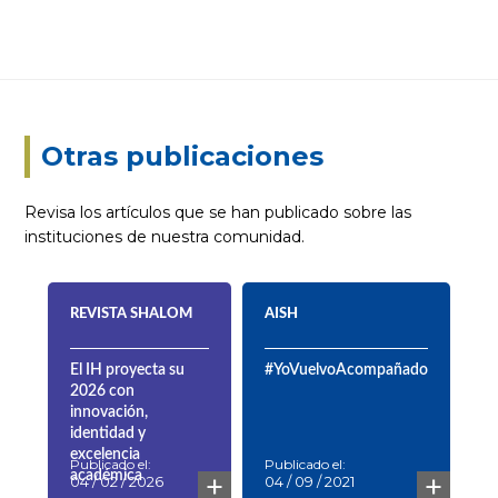
Otras publicaciones
Revisa los artículos que se han publicado sobre las
instituciones de nuestra comunidad.
REVISTA SHALOM
AISH
El IH proyecta su
#YoVuelvoAcompañado
2026 con
innovación,
identidad y
excelencia
Publicado el:
Publicado el:
+
+
académica
04 / 02 / 2026
04 / 09 / 2021