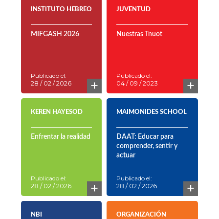
El verano que marcó
¡Jag Januca Sameaj!
un antes y un
después
Publicado el:
Publicado el:
+
+
28 / 02 / 2026
04 / 12 / 2025
INSTITUTO HEBREO
JUVENTUD
MIFGASH 2026
Nuestras Tnuot
Publicado el:
Publicado el:
+
+
28 / 02 / 2026
04 / 09 / 2023
KEREN HAYESOD
MAIMONIDES SCHOOL
Enfrentar la realidad
DAAT: Educar para