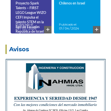
Publicado el:
Publicado el:
+
+
12 / 05 / 2020
28 / 02 / 2026
WIZO
EMBAJADA ISRAEL
CHILE
Proyecto Spark
Chilenos en Israel
Talents – FIRST
LEGO League WIZO
CEFI impulsa el
talento STEM en la
Publicado el:
Publicado el:
+
+
Red de Escuelas
28 / 02 / 2026
01 / 04 / 2024
República de Israel
Avisos