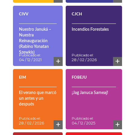
SEFARADÍ
Concierto
Volver a empezar
Intercomunitario de
Jánuca en la
Comunidad Sefaradí
Publicado el:
Publicado el:
+
+
03 / 01 / 2026
28 / 02 / 2026
CIVV
CJCH
Nuestro Januká –
Incendios Forestales
Nuestra
Reinauguración
(Rabino Yonatan
Szewkis)
Publicado el:
Publicado el:
+
+
04 / 12 / 2021
28 / 02 / 2026
EIM
FOBEJU