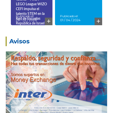
LEGO League WIZO
CEFI impulsa el
talento STEM en la
Publicado el:
Publicado el:
+
+
Red de Escuelas
28 / 02 / 2026
01 / 04 / 2024
República de Israel
Avisos