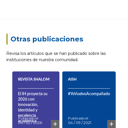
Otras publicaciones
Revisa los artículos que se han publicado sobre las
instituciones de nuestra comunidad.
REVISTA SHALOM
AISH
El IH proyecta su
#YoVuelvoAcompañado
2026 con
innovación,
identidad y
excelencia
Publicado el:
Publicado el:
+
+
académica
04 / 02 / 2026
04 / 09 / 2021