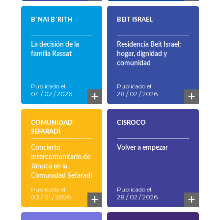
B´NAI B´RITH
BEIT ISRAEL
La decisión de la
Residencia Beit Israel:
familia Rassat
hogar, dignidad y
comunidad
Publicado el:
Publicado el:
+
+
04 / 02 / 2026
28 / 02 / 2026
COMUNIDAD
CISROCO
SEFARADÍ
Concierto
Volver a empezar
Intercomunitario de
Jánuca en la
Comunidad Sefaradí
Publicado el:
Publicado el:
+
+
03 / 01 / 2026
28 / 02 / 2026