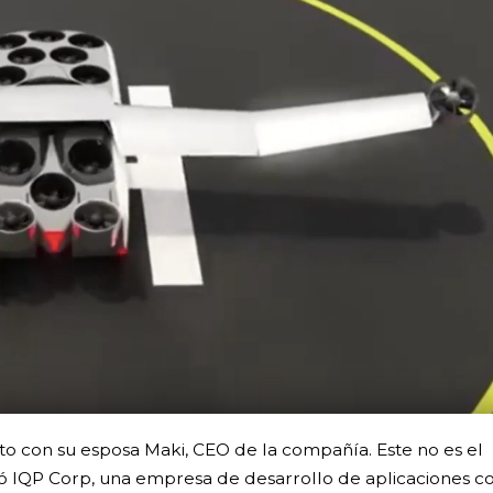
to con su esposa Maki, CEO de la compañía. Este no es el
ndó IQP Corp, una empresa de desarrollo de aplicaciones c