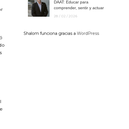
DAAT: Educar para
comprender, sentir y actuar
or
28 / 02 / 2026
Shalom funciona gracias a
WordPress
ó
do
s
l
de