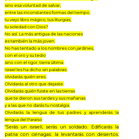
sino esa voluntad de salvar,
entre las inconstantes formas del tiempo,
tu viejo libro mágico, tus liturgias,
tu soledad con Dios?
No así. La más antigua de las naciones
es también la más joven.
No has tentado a los nombres con jardines,
con el oro y su tedio
sino con el rigor, tierra última.
Israel les ha dicho sin palabras:
olvidarás quién eres.
Olvidarás al otro que dejaste.
Olvidarás quién fuiste en las tierras
que te dieron sus tardes y sus mañanas
y a las que no darás tu nostalgia.
Olvidarás la lengua de tus padres y aprenderás la
lengua del Paraíso
“Serás un israelí, serás un soldado. Edificarás la
patria con ciénagas: la levantarás con desiertos.