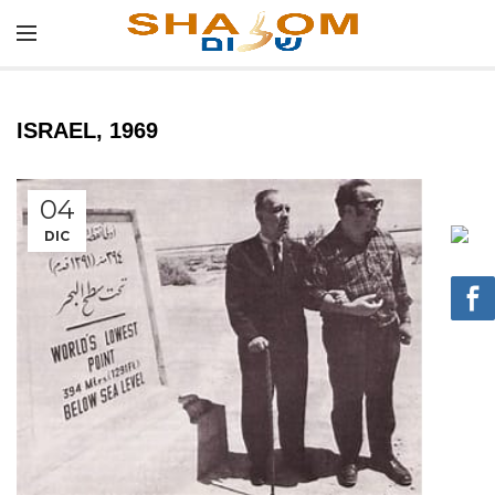
ISRAEL, 1969
04
DIC