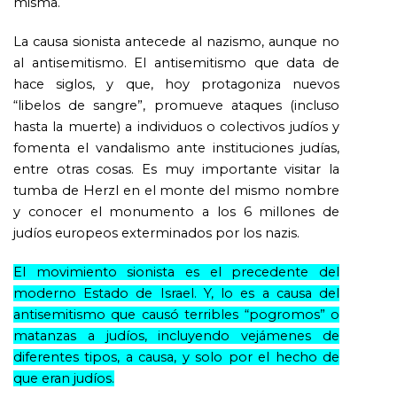
misma.
La causa sionista antecede al nazismo, aunque no
al antisemitismo. El antisemitismo que data de
hace siglos, y que, hoy protagoniza nuevos
“libelos de sangre”, promueve ataques (incluso
hasta la muerte) a individuos o colectivos judíos y
fomenta el vandalismo ante instituciones judías,
entre otras cosas. Es muy importante visitar la
tumba de Herzl en el monte del mismo nombre
y conocer el monumento a los 6 millones de
judíos europeos exterminados por los nazis.
El movimiento sionista es el precedente del
moderno Estado de Israel. Y, lo es a causa del
antisemitismo que causó terribles “pogromos” o
matanzas a judíos, incluyendo vejámenes de
diferentes tipos, a causa, y solo por el hecho de
que eran judíos.