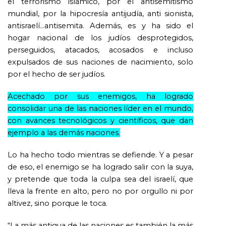
el terrorismo islámico, por el antisemitismo
mundial, por la hipocresía antijudía, anti sionista,
antisraelí…antisemita. Además, es y ha sido el
hogar nacional de los judíos desprotegidos,
perseguidos, atacados, acosados e incluso
expulsados de sus naciones de nacimiento, solo
por el hecho de ser judíos.
Acechado por sus enemigos, ha logrado
consolidar una de las naciones líder en el mundo,
con avances tecnológicos y científicos, que dan
ejemplo a las demás naciones.
Lo ha hecho todo mientras se defiende. Y a pesar
de eso, el enemigo se ha logrado salir con la suya,
y pretende que toda la culpa sea del israelí, que
lleva la frente en alto, pero no por orgullo ni por
altivez, sino porque le toca.
“La más antigua de las naciones es también la más