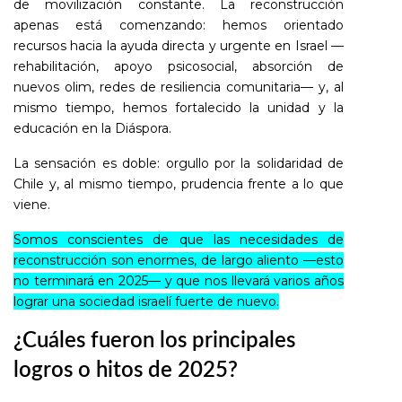
de movilización constante. La reconstrucción
apenas está comenzando: hemos orientado
recursos hacia la ayuda directa y urgente en Israel —
rehabilitación, apoyo psicosocial, absorción de
nuevos olim, redes de resiliencia comunitaria— y, al
mismo tiempo, hemos fortalecido la unidad y la
educación en la Diáspora.
La sensación es doble: orgullo por la solidaridad de
Chile y, al mismo tiempo, prudencia frente a lo que
viene.
Somos conscientes de que las necesidades de
reconstrucción son enormes, de largo aliento —esto
no terminará en 2025— y que nos llevará varios años
lograr una sociedad israelí fuerte de nuevo.
¿Cuáles fueron los principales
logros o hitos de 2025?