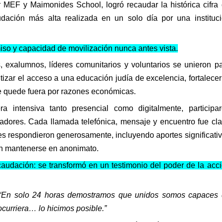
 MEF y Maimonides School, logró recaudar la histórica cifra
dación más alta realizada en un solo día por una instituc
so y capacidad de movilización nunca antes vista.
s, exalumnos, líderes comunitarios y voluntarios se unieron p
tizar el acceso a una educación judía de excelencia, fortalecer
e quede fuera por razones económicas.
 intensiva tanto presencial como digitalmente, participa
radores. Cada llamada telefónica, mensaje y encuentro fue cl
s respondieron generosamente, incluyendo aportes significati
on mantenerse en anonimato.
audación: se transformó en un testimonio del poder de la acc
“En solo 24 horas demostramos que unidos somos capaces
curriera… lo hicimos posible.”