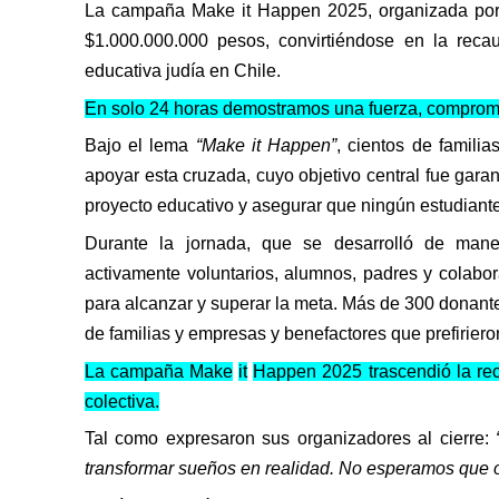
La campaña
Make
it
Happen
2025, organizada por
$1.000.000.000 pesos, convirtiéndose en la recau
educativa judía en Chile.
En solo 24 horas demostramos una fuerza, compromi
Bajo el lema
“
Make
it
Happen
”
, cientos de familia
apoyar esta cruzada, cuyo objetivo central fue garan
proyecto educativo y asegurar que ningún estudiant
Durante la jornada, que se desarrolló de manera
activamente voluntarios, alumnos, padres y colabo
para alcanzar y superar la meta. Más de
300
donante
de familias
y
empresas y benefactores que prefirier
La campaña
Make
it
Happen
2025 trascendió la rec
colectiva.
Tal como expresaron sus organizadores al cierre:
transformar sueños en realidad. No esperamos que o