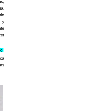
as;
ia.
mio
a
y
nte
cer
o.
ica
vas