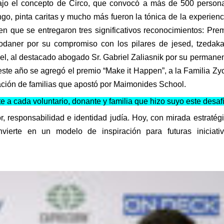
ajo el concepto de Circo, que convocó a más de 500 person
ingo, pinta caritas y mucho más fueron la tónica de la experienc
 en que se entregaron tres significativos reconocimientos: Pre
odaner
por su compromiso con los pilares de
jesed
,
tzedak
ael, al destacado abogado Sr. Gabriel
Zaliasnik
por su permane
 este año se agregó el premio “
Make
it
Happen
”, a la Familia
Zy
ción de familias que apostó por Maimonides School.
 cada voluntario, donante y familia que hizo suyo este desafí
r, responsabilidad e identidad judía. Hoy, con mirada estratég
ierte en un modelo de inspiración para futuras iniciati