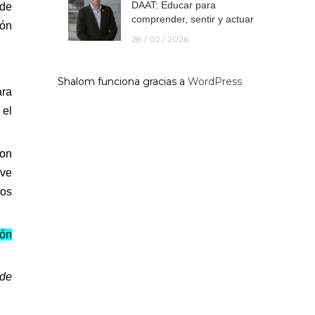
DAAT: Educar para
 de
comprender, sentir y actuar
ión
28 / 02 / 2026
Shalom funciona gracias a
WordPress
ara
 el
ron
ave
vos
ión
 de