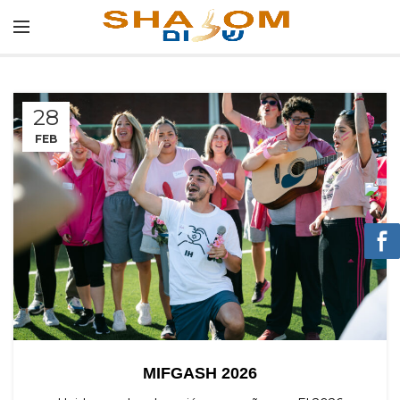
28
FEB
MIFGASH 2026