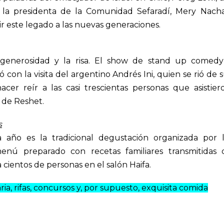
 la
presidenta de la Comunidad Sefaradí, Mery Nacha
r este legado a las nuevas generaciones.
enerosidad y la risa. El show de stand up comedy
on la visita del argentino Andrés Ini, quien se rió de 
acer reír a las casi trescientas personas que asistier
 de Reshet.
s
ño es la tradicional degustación organizada por l
enú preparado con recetas familiares transmitidas 
 cientos de personas en el salón Haifa.
, rifas, concursos y, por supuesto, exquisita comida