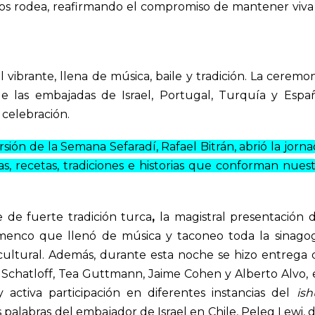
 nos rodea, reafirmando el compromiso de mantener viva 
brante, llena de música, baile y tradición. La ceremon
 de las embajadas de
Israel, Portugal, Turquía y Espa
celebración.
sión de la Semana Sefaradí, Rafael Bitrán, abrió la jorn
s, recetas, tradiciones e historias que conforman nuest
e de fuerte tradición turca
,
la
magistral presentación d
amenco que llenó de música y taconeo toda la sinago
ultural. Además, durante esta noche se hizo entrega 
n Schatloff, Tea Guttmann, Jaime Cohen y Alberto Alvo
,
activa participación en diferentes instancias del
ish
s palabras del
embajador de Israel en Chile, Peleg Lewi
, 