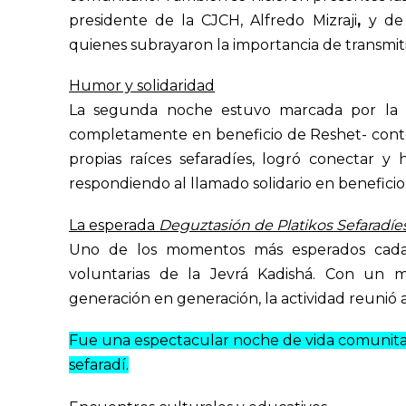
presidente de la CJCH, Alfredo Mizraji
,
y de
quienes subrayaron la importancia de transmiti
Humor y solidaridad
La segunda noche estuvo marcada por la g
completamente en beneficio de Reshet- contó c
propias raíces sefaradíes, logró conectar y h
respondiendo al llamado solidario en beneficio
La esperada
Deguztasión de Platikos Sefaradíe
Uno de los momentos más esperados cada a
voluntarias de la Jevrá Kadishá. Con un m
generación en generación, la actividad reunió a
Fue una espectacular noche de vida comunitaria
sefaradí.