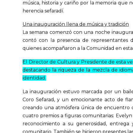
música, historia y cariño por la memoria que
herencia sefaradí.
Una inauguración llena de música y tradición
La semana comenzó con una noche inaugural vi
contó con la presencia de representantes
quienes acompañaron a la Comunidad en esta 
El Director de Cultura y Presidente de esta ver
destacando la riqueza de la mezcla de idioma
identidad.
La inauguración estuvo marcada por un
bail
Coro Sefarad
, y un emocionante
acto de fl
creando una atmósfera única de encuentro c
cuatro premios a figuras comunitarias: Evely
reconocimiento a su generosidad, entrega y 
comunitario. También se hicieron presentes la