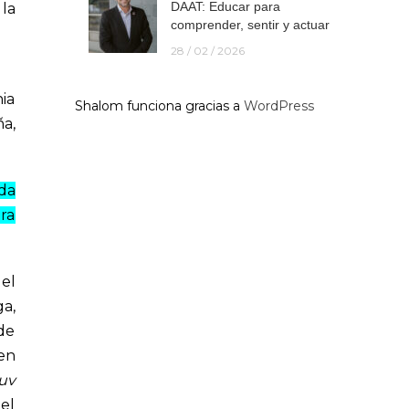
DAAT: Educar para
la
comprender, sentir y actuar
28 / 02 / 2026
ia
Shalom funciona gracias a
WordPress
ña
,
ada
ra
el
ga
,
de
 en
uv
del