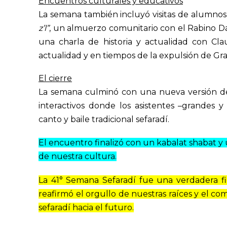
Encuentros culturales y educativos
La semana también incluyó visitas de alumnos
z’l”
, un almuerzo comunitario con el Rabino 
una charla de historia y actualidad con Cla
actualidad y en tiempos de la expulsión de Gr
El cierre
La semana culminó con una nueva versión de
interactivos donde los asistentes –grandes y
canto y baile tradicional sefaradí.
El encuentro finalizó con un kabalat shabat y
de nuestra cultura.
La 41° Semana Sefaradí fue una verdadera fi
reafirmó el orgullo de nuestras raíces y el co
sefaradí hacia el futuro.