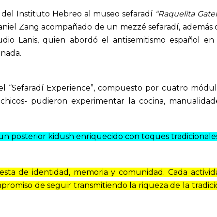
 del Instituto Hebreo al museo sefaradí
“Raquelita Gate
Daniel Zang acompañado de un mezzé sefaradí, además 
udio Lanis, quien abordó el antisemitismo español en 
anada.
l “Sefaradí Experience”, compuesto por cuatro módul
 chicos- pudieron experimentar la cocina, manualidade
 un posterior kidush enriquecido con toques tradicionale
esta de identidad, memoria y comunidad. Cada activid
mpromiso de seguir transmitiendo la riqueza de la tradic