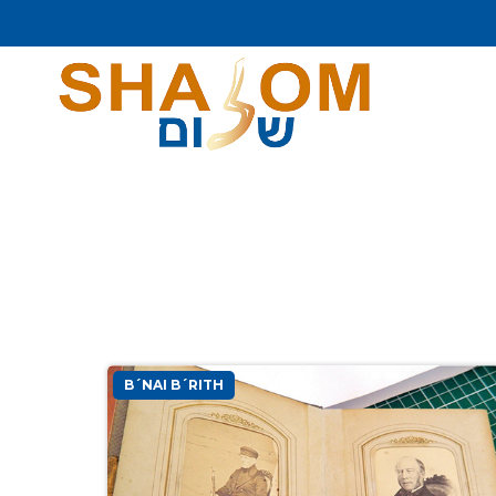
B´NAI B´RITH