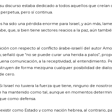
 su discurso estaba dedicado a todos aquellos que creían
o perpetua, pero sí continua.
os ha sido una pérdida enorme para Israel, y aún más, lam
e, que, si bien tiene sectores reacios a la paz, aún tambi
.
ión con respecto al conflicto árabe-israelí del autor Amos O
v, señaló que “no se puede curar una herida a palos”, prop
la buena comunicación, a la receptividad, al entendimiento.
struyen de forma mezquina cualquier posibilidad de dialo
 de cero.
i Israel no tuviera la fuerza que tiene, ninguno de nosotros
 se ha mantenido como tal, aunque en momentos determina
taque como defensa.
 existir como Estado y como nación hebrea, al contrario, pa