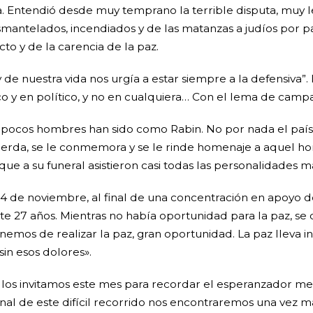
pia. Entendió desde muy temprano la terrible disputa, muy
smantelados, incendiados y de las matanzas a judíos por p
o y de la carencia de la paz.
 de nuestra vida nos urgía a estar siempre a la defensiva”
o y en político, y no en cualquiera… Con el lema de campañ
l pocos hombres han sido como Rabin. No por nada el país 
ecuerda, se le conmemora y se le rinde homenaje a aquel 
que a su funeral asistieron casi todas las personalidades
l 4 de noviembre, al final de una concentración en apoyo
e 27 años. Mientras no había oportunidad para la paz, se 
mos de realizar la paz, gran oportunidad. La paz lleva in
in esos dolores».
 los invitamos este mes para recordar el esperanzador me
inal de este difícil recorrido nos encontraremos una vez m