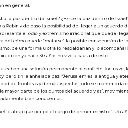
ón en general.
stió la paz dentro de Israel? ¿Existe la paz dentro de Israel?
 a Rabin y de paso la posibilidad de llegar a un acuerdo de
representa el odio y extremismo irracional que puede llegar
stra del cómo puede “matarse” la posible consecución de la
mismo, de una forma u otra lo respaldarían y lo acompañarí
in, quien ya hace 30 años no vive a causa de esto.
buscaban una solución permanente al conflicto. Inclusive,
, pero sin la anhelada paz. “Jerusalem es la antigua y ete
dad de fronteras y demás aspectos todo se mantendría en p
r la mayor parte de los puntos del acuerdo y así, movimi
unadamente bien conocemos.
raelí (sabra) que ocupó el cargo de primer ministro”. Un a