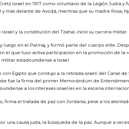
Eretz Israel en 1917 como voluntario de la Legión Judía y
 y más delante de Avodá, mientras que su madre Rosa, hija
ael y la constitución del Tzahal, inició su carrera militar.
 y luego en el Palmaj, y formó parte del cuerpo elite. D
n el que tuvo activa participación en la promoción de la 
militar estadounidense a Israel.
con Egipto que condujo a la retirada israelí del Canal de 
 éste fue la firma del primer Memorándum de Entendimiento
nidense a los intereses israelíes en la escena internacio
 firma el tratada de paz con Jordania, pese a los atentado
 por una causa justa, la búsqueda de la paz. Aunque a vece