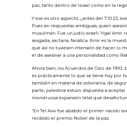
paz, tanto dentro de Israel como en la regi
Y ese es otro aspecto, ¿antes del 7.10.23, exi
Pues sin respuestas ambiguas, quien asesinó
musulmán. Fue un judío israelí: Yigal Amir 
sesgada, sectaria, fanática. Amir es la mue
que así no tuviesen intensión de hacer lo 
el de asesinar a una personalidad como Rab
Ahora bien, los Acuerdos de Oslo de 1993, 
es prácticamente lo que se tiene hoy por hoy
también en materia de soberanía, de seguri
parte, palestina estuvo dispuesta a acepta
monstruosa expansión letal que desafort
“En Tel Aviv fue abatido el primer nacido is
recibido el premio Nobel de la paz.