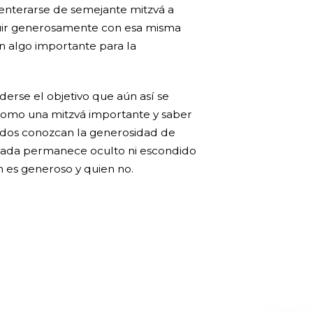
 enterarse de semejante mitzvá a
buir generosamente con esa misma
an algo importante para la
rse el objetivo que aún así se
omo una mitzvá importante y saber
dos conozcan la generosidad de
o nada permanece oculto ni escondido
 es generoso y quien no.
Regístrate aquí para recibir la
revista mensualmente.
?