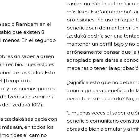
casi en un hábito automático
más likes. Ese ‘autobombo’ tam
profesiones, incluso en aquell
an sabio Rambam en el
beneficiaban de mantener un pe
 sabio que existen 8
tzedaká podría ser una tentac
al menos. En el segundo
mantener un perfil bajo y no b
erróneamente pensar que la t
obres sin saber a quién
apropiado para darse a conoc
n recibió. Pues esto es
mecenas o tener la aprobación
onor de los Cielos. Esto
el [Templo de
¿Significa esto que no debem
eto, y los buenos pobres
donó algo para beneficio de 
de tzedaká es similar a
perpetuar su recuerdo? No, 
 de Tzedaká 10:7).
“…muchas veces el saber quié
la tzedaká sea dada con
beneficio comunitario consti
 más aún, en todos los
obras de bien a emular y a imi
aimonides el camino