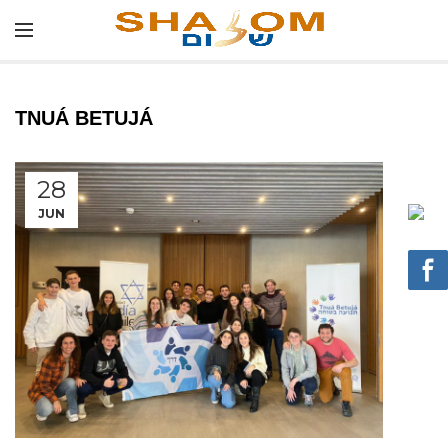
TNUÁ BETUJÁ
28
JUN