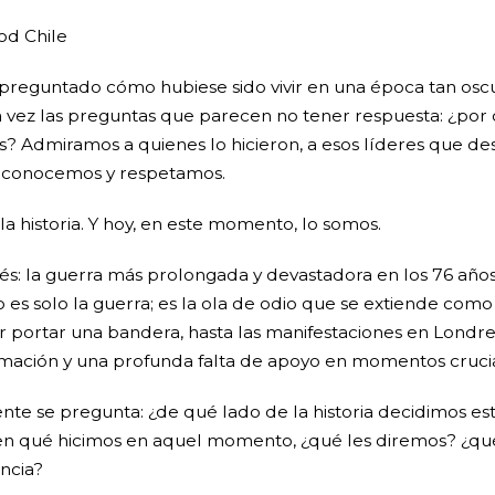
od Chile
preguntado cómo hubiese sido vivir en una época tan os
 vez las preguntas que parecen no tener respuesta: ¿por 
? Admiramos a quienes lo hicieron, a esos líderes que des
reconocemos y respetamos.
 historia. Y hoy, en este momento, lo somos.
és: la guerra más prolongada y devastadora en los 76 año
 es solo la guerra; es la ola de odio que se extiende como
portar una bandera, hasta las manifestaciones en Londre
rmación y una profunda falta de apoyo en momentos crucia
nte se pregunta: ¿de qué lado de la historia decidimos es
unten qué hicimos en aquel momento, ¿qué les diremos? ¿q
encia?