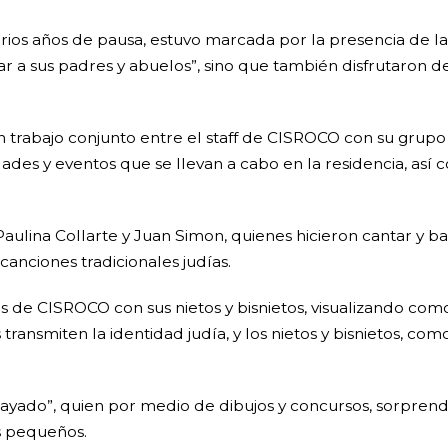
os años de pausa, estuvo marcada por la presencia de las 
 a sus padres y abuelos”, sino que también disfrutaron d
n trabajo conjunto entre el staff de CISROCO con su grupo
dades y eventos que se llevan a cabo en la residencia, 
aulina Collarte y Juan Simon, quienes hicieron cantar y bai
canciones tradicionales judías.
 de CISROCO con sus nietos y bisnietos, visualizando como
ansmiten la identidad judía, y los nietos y bisnietos, como 
ayado”, quien por medio de dibujos y concursos, sorprendi
s pequeños.