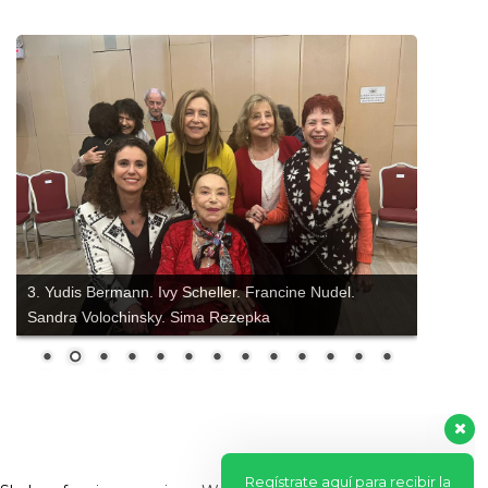
3. Yudis Bermann. Ivy Scheller. Francine Nudel.
Sandra Volochinsky. Sima Rezepka
Regístrate aquí para recibir la
revista mensualmente.
?