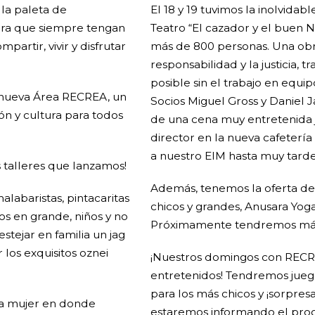
la paleta de
El 18 y 19 tuvimos la inolvidab
para que siempre tengan
Teatro “El cazador y el buen N
artir, vivir y disfrutar
más de 800 personas. Una obra
responsabilidad y la justicia, 
posible sin el trabajo en equi
 nueva Área RECREA, un
Socios Miguel Gross y Daniel 
ón y cultura para todos
de una cena muy entretenida j
director en la nueva cafeterí
a nuestro EIM hasta muy tarde
s talleres que lanzamos!
Además, tenemos la oferta de 
abaristas, pintacaritas
chicos y grandes, Anusara Yoga,
os en grande, niños y no
Próximamente tendremos más ta
estejar en familia un jag
 los exquisitos oznei
¡Nuestros domingos con RECRE
entretenidos! Tendremos juego
para los más chicos y ¡sorpres
la mujer en donde
estaremos informando el pro