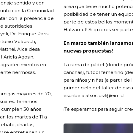
enaje sentido y con
área que tiene mucho potencia
njunto con la Comunidad
posibilidad de tener un equipo
ntar con la presencia de
parte de estos bellos moment
e autoridades
Hatzamut! Si quieres ser part
li, Dr. Enrique Paris,
Antonio Vukusich,
En marzo también lanzamos
atthei, Alcaldesa
nuevas propuestas!
 Ariela Agosin.
 agradecimientos en
La rama de pádel (donde pr
ente hermosas,
canchas), fútbol femenino (de
para niños y niñas (a partir de 
primer ciclo del taller de esc
 amigas mayores de 70,
escribe a atsocios3@eim.cl.
suales. Tenemos
e cumplen 30 años
¡Te esperamos para seguir cre
tan los martes de 11 a
 debate, charlas,
 y se entretienen un