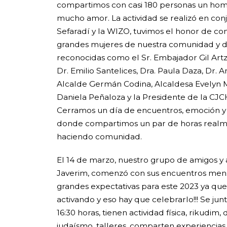
compartimos con casi 180 personas un hom
mucho amor. La actividad se realizó en co
Sefaradí y la WIZO, tuvimos el honor de co
grandes mujeres de nuestra comunidad y d
reconocidas como el Sr. Embajador Gil Artzye
Dr. Emilio Santelices, Dra. Paula Daza, Dr. 
Alcalde Germán Codina, Alcaldesa Evelyn M
Daniela Peñaloza y la Presidente de la CJCH
Cerramos un día de encuentros, emoción y
donde compartimos un par de horas realm
haciendo comunidad.
El 14 de marzo, nuestro grupo de amigos y
Javerim, comenzó con sus encuentros men
grandes expectativas para este 2023 ya qu
activando y eso hay que celebrarlo!!! Se jun
16:30 horas, tienen actividad física, rikudim,
judaísmo, talleres, comparten experiencias