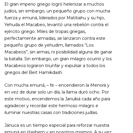
El gran imperio griego logró helenizar a muchos
judíos, sin embargo, un pequeño grupo con mucha
fuerza y emuná, liderados por Matitiahu y su hijo,
Yehuda el Macabeo, levantó una rebelión contra el
ejército griego. Miles de tropas griegas,
perfectamente armadas, se lanzaron contra este
pequeño grupo de yehudim, llamados “Los
Macabeos”, sin armas, ni posibilidad alguna de ganar
la batalla. Sin embargo, un gran milagro ocurrió y los
Macabeos lograron triunfar y expulsar a todos los
griegos del Beit Hamikdash.
Con mucha emuná, – fe – encendieron la Menorá y
en vez de durar solo un día, la llama duró ocho. Por
este motivo, encendemos la Janukiá cada año para
agradecer y recordar este hermoso milagro e
iluminar nuestras casas con tradiciones judías.
Jánuca es un tiempo especial para reforzar nuestra
emuná en Hashem y en nosotros mismos. A su vez,