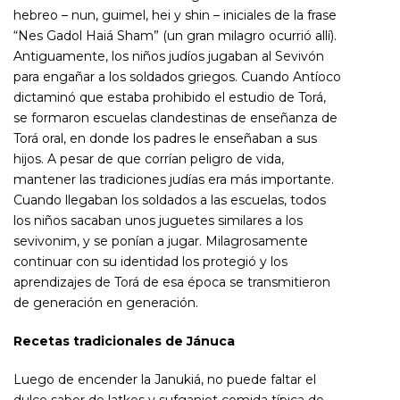
hebreo – nun, guimel, hei y shin – iniciales de la frase
“Nes Gadol Haiá Sham” (un gran milagro ocurrió allí).
Antiguamente, los niños judíos jugaban al Sevivón
para engañar a los soldados griegos. Cuando Antíoco
dictaminó que estaba prohibido el estudio de Torá,
se formaron escuelas clandestinas de enseñanza de
Torá oral, en donde los padres le enseñaban a sus
hijos. A pesar de que corrían peligro de vida,
mantener las tradiciones judías era más importante.
Cuando llegaban los soldados a las escuelas, todos
los niños sacaban unos juguetes similares a los
sevivonim, y se ponían a jugar. Milagrosamente
continuar con su identidad los protegió y los
aprendizajes de Torá de esa época se transmitieron
de generación en generación.
Recetas tradicionales de Jánuca
Luego de encender la Janukiá, no puede faltar el
dulce sabor de latkes y sufganiot comida típica de