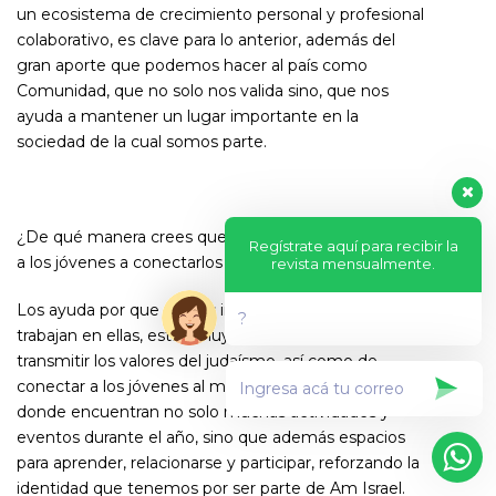
un ecosistema de crecimiento personal y profesional
colaborativo, es clave para lo anterior, además del
gran aporte que podemos hacer al país como
Comunidad, que no solo nos valida sino, que nos
ayuda a mantener un lugar importante en la
sociedad de la cual somos parte.
¿De qué manera crees que JBIZ ALEPH Tank ayuda
Regístrate aquí para recibir la
a los jóvenes a conectarlos con su identidad judía?
revista mensualmente.
Los ayuda por que ambas instituciones y quienes
?
trabajan en ellas, están muy conscientes de
transmitir los valores del judaísmo, así como de
conectar a los jóvenes al mundo comunitario, en
donde encuentran no solo muchas actividades y
eventos durante el año, sino que además espacios
para aprender, relacionarse y participar, reforzando la
identidad que tenemos por ser parte de Am Israel.