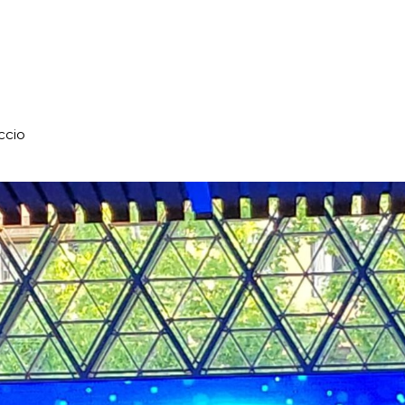
a
ccio