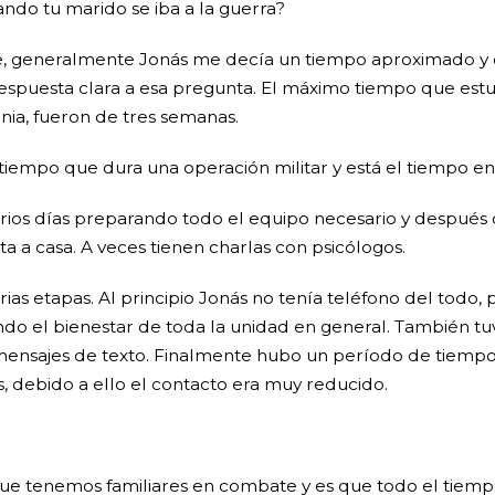
ndo tu marido se iba a la guerra?
ble, generalmente Jonás me decía un tiempo aproximado y
respuesta clara a esa pregunta. El máximo tiempo que est
nia, fueron de tres semanas.
tiempo que dura una operación militar y está el tiempo en e
rios días preparando todo el equipo necesario y después 
lta a casa. A veces tienen charlas con psicólogos.
arias etapas. Al principio Jonás no tenía teléfono del tod
do el bienestar de toda la unidad en general. También tu
 mensajes de texto. Finalmente hubo un período de tiempo
, debido a ello el contacto era muy reducido.
ue tenemos familiares en combate y es que todo el tiempo