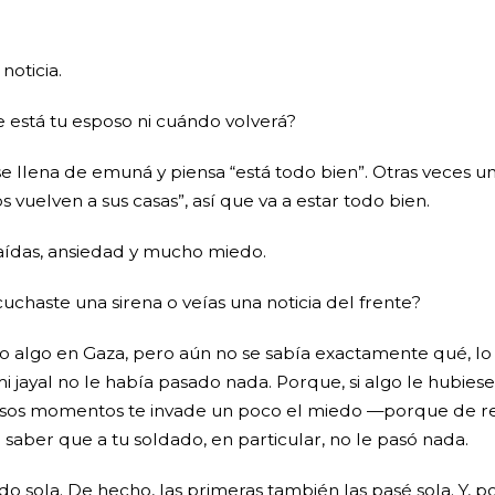
noticia.
e está tu esposo ni cuándo volverá?
llena de emuná y piensa “está todo bien”. Otras veces uno
 vuelven a sus casas”, así que va a estar todo bien.
ídas, ansiedad y mucho miedo.
chaste una sirena o veías una noticia del frente?
algo en Gaza, pero aún no se sabía exactamente qué, lo 
 jayal no le había pasado nada. Porque, si algo le hubiese 
 esos momentos te invade un poco el miedo —porque de r
 saber que a tu soldado, en particular, no le pasó nada.
o sola. De hecho, las primeras también las pasé sola. Y, 