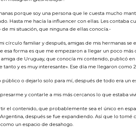
rmanas porque soy una persona que le cuesta mucho man
endo. Hasta me hacía la influencer con ellas. Les contaba 
to de mi situación, que ninguna de ellas conocía.-
a mi círculo familiar y después, amigas de mis hermanas s
 esa forma es que me empezaron a llegar un poco más de s
miga de Uruguay, que conocía mi contenido, publicó en s
e tanto y es muy interesante». Ese día me llegaron como 2
do público o dejarlo solo para mí, después de todo era un 
expresarme y contarle a mis más cercanos lo que estaba viv
 el contenido, que probablemente sea el único en españo
rgentina, después se fue expandiendo. Así que lo tomé co
 como un espacio de desahogo.