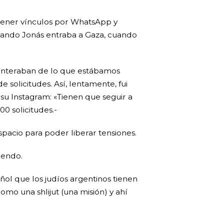
tener vínculos por WhatsApp y
cuando Jonás entraba a Gaza, cuando
e enteraban de lo que estábamos
olicitudes. Así, lentamente, fui
u Instagram: «Tienen que seguir a
00 solicitudes.-
espacio para poder liberar tensiones.
iendo.
l que los judíos argentinos tienen
mo una shlijut (una misión) y ahí