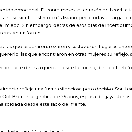
cción emocional. Durante meses, el corazón de Israel latió
 el aire se siente distinto: más liviano, pero todavía carg
 el miedo. Sin embargo, detrás de esos días de incertidum
reras sin uniforme.
líes, las que esperaron, rezaron y sostuvieron hogares ente
quererlo, las que encontraron en otras mujeres su reflejo, 
ron parte de esta guerra: desde la cocina, desde el teléf
timonio refleja una fuerza silenciosa pero decisiva. Son his
 Orit Brener, argentina de 25 años, esposa del jayal Jonás
una soldada desde este lado del frente.
a en Instagram @EshetJayal?