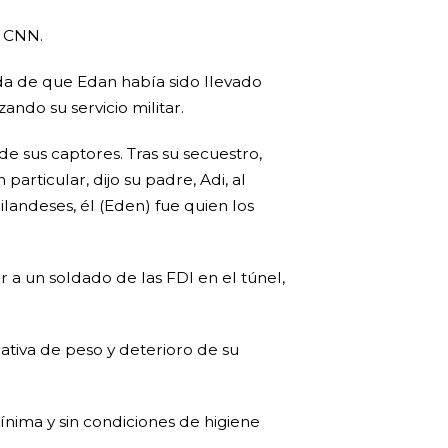
n CNN.
da de que Edan había sido llevado
ando su servicio militar.
e sus captores. Tras su secuestro,
articular, dijo su padre, Adi, al
ailandeses, él (Eden) fue quien los
er a un soldado de las FDI en el túnel,
cativa de peso y deterioro de su
ínima y sin condiciones de higiene