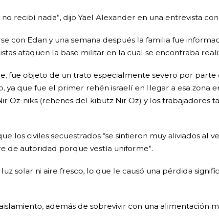
y no recibí nada”, dijo Yael Alexander en una entrevista co
se con Edan y una semana después la familia fue informa
as ataquen la base militar en la cual se encontraba realiz
, fue objeto de un trato especialmente severo por parte d
a que fue el primer rehén israelí en llegar a esa zona en p
Nir Oz-niks (rehenes del kibutz Nir Oz) y los trabajadores t
ue los civiles secuestrados “se sintieron muy aliviados al v
ire de autoridad porque vestía uniforme”.
z solar ni aire fresco, lo que le causó una pérdida signifi
 y aislamiento, además de sobrevivir con una alimentación m