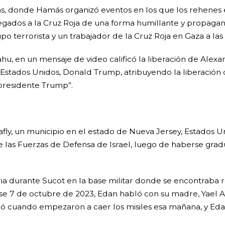
das, donde Hamás organizó eventos en los que los rehenes
gados a la Cruz Roja de una forma humillante y propagand
 terrorista y un trabajador de la Cruz Roja en Gaza a las
yahu, en un mensaje de video calificó la liberación de A
stados Unidos, Donald Trump, atribuyendo la liberación d
l presidente Trump”.
fly, un municipio en el estado de Nueva Jersey, Estados Uni
i de las Fuerzas de Defensa de Israel, luego de haberse gr
 durante Sucot en la base militar donde se encontraba rea
ese 7 de octubre de 2023, Edan habló con su madre, Yael 
amó cuando empezaron a caer los misiles esa mañana, y Edan