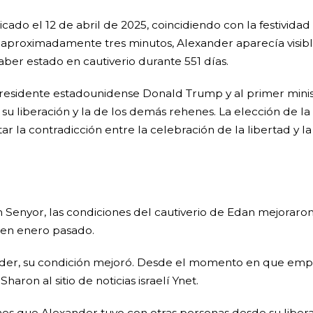
cado el 12 de abril de 2025, coincidiendo con la festivid
de aproximadamente tres minutos, Alexander aparecía visi
aber estado en cautiverio durante 551 días.
presidente estadounidense Donald Trump y al primer minis
u liberación y la de los demás rehenes. La elección de la 
ar la contradicción entre la celebración de la libertad y l
Senyor, las condiciones del cautiverio de Edan mejoraron
 en enero pasado.
der, su condición mejoró. Desde el momento en que empe
aron al sitio de noticias israelí Ynet.
es que Alexander tuvo con otras personas desde su libera