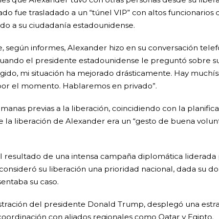
do fue trasladado a un “túnel VIP” con altos funcionario
do a su ciudadanía estadounidense.
ue, según informes, Alexander hizo en su conversación tel
 cuando el presidente estadounidense le preguntó sobre s
egido, mi situación ha mejorado drásticamente. Hay muchí
or el momento. Hablaremos en privado”.
manas previas a la liberación, coincidiendo con la planifica
la liberación de Alexander era un “gesto de buena volunt
el resultado de una intensa campaña diplomática liderada
consideró su liberación una prioridad nacional, dada su dob
entaba su caso.
stración del presidente Donald Trump, desplegó una estra
coordinación con aliados regionales como Qatar y Egipto.