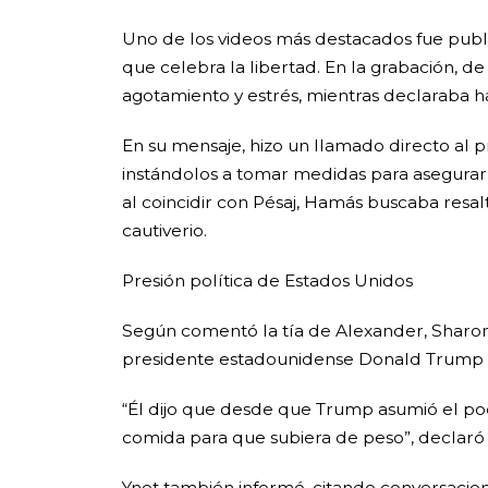
Uno de los videos más destacados fue publi
que celebra la libertad. En la grabación, 
agotamiento y estrés, mientras declaraba h
En su mensaje, hizo un llamado directo al 
instándolos a tomar medidas para asegurar s
al coincidir con Pésaj, Hamás buscaba resalt
cautiverio.
Presión política de Estados Unidos
Según comentó la tía de Alexander, Sharon 
presidente estadounidense Donald Trump
“Él dijo que desde que Trump asumió el po
comida para que subiera de peso”, declaró Sh
Ynet también informó, citando conversacion