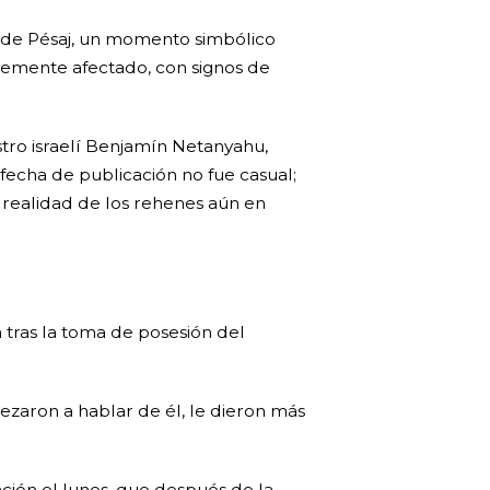
ad de Pésaj, un momento simbólico
blemente afectado, con signos de
tro israelí Benjamín Netanyahu,
fecha de publicación no fue casual;
a realidad de los rehenes aún en
 tras la toma de posesión del
zaron a hablar de él, le dieron más
ción el lunes, que después de la