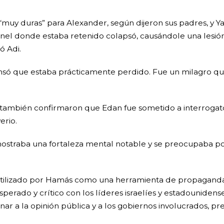
“muy duras” para Alexander, según dijeron sus padres, y Y
túnel donde estaba retenido colapsó, causándole una lesi
ó Adi.
ó que estaba prácticamente perdido. Fue un milagro que 
también confirmaron que Edan fue sometido a interrogatori
erio.
 mostraba una fortaleza mental notable y se preocupaba p
tilizado por Hamás como una herramienta de propaganda,
rado y crítico con los líderes israelíes y estadounidense
r a la opinión pública y a los gobiernos involucrados, p