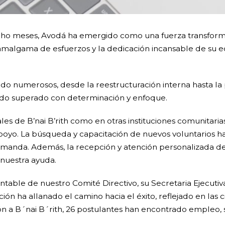
 ocho meses, Avodá ha emergido como una fuerza transfor
 amalgama de esfuerzos y la dedicación incansable de su 
sido numerosos, desde la reestructuración interna hasta l
sido superado con determinación y enfoque.
ales de B’nai B’rith como en otras instituciones comunitar
poyo. La búsqueda y capacitación de nuevos voluntarios h
manda. Además, la recepción y atención personalizada de
nuestra ayuda.
rantable de nuestro Comité Directivo, su Secretaria Ejecuti
ión ha allanado el camino hacia el éxito, reflejado en las 
ión a B´nai B´rith, 26 postulantes han encontrado emple