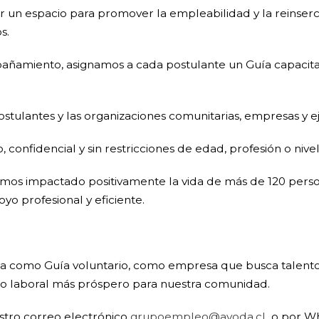
r un espacio para promover la empleabilidad y la reinserc
s.
pañamiento, asignamos a cada postulante un Guía capacit
ostulantes y las organizaciones comunitarias, empresas y 
confidencial y sin restricciones de edad, profesión o nivel
hemos impactado positivamente la vida de más de 120 per
o profesional y eficiente.
a sea como Guía voluntario, como empresa que busca tal
uro laboral más próspero para nuestra comunidad.
estro correo electrónico
grupoempleo@avoda.cl
o por Wh