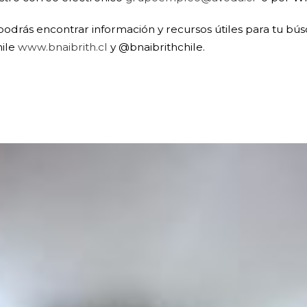
odrás encontrar información y recursos útiles para tu b
hile
www.bnaibrith.cl
y @bnaibrithchile.