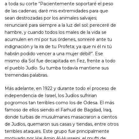
a toda su corte “Pacientemente soportaré el peso
de las cadenas; daré mis extremidades para que
sean destrozadas por los animales salvajes;
renunciaré para siempre a la luz del sol; pereceré de
hambre, y cuando todos los males de la vida se
acumulen en mí por tus órdenes, sonreiré ante tu
indignación y la ira de tu Profeta; ya que ni él ni tú
habrán podido vencer a una mujer débil!”. Ese
mismo día Sol fue decapitada en Fez, frente a todo
el pueblo Judío. Su tumba todavía mantiene sus
tremendas palabras.
Más adelante, en 1922 y durante todo el proceso de
independencia de Israel, los Judíos sufririan
pogromos tan terribles como los de Odesa. El más
famoso de ellos siendo el Farhud de Bagdad, Iraq,
donde turbas de musulmanes masacraron a cientos
de Judíos, quemaron sus casas y tiendas, entre otros
terribles ataques. Este grupo fue principalmente
motivado por
Haj Amin Al-Husseini
, el
mufti
de