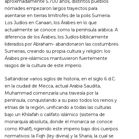
aproximadamente 5.700 años, distintos pueblos
nómades empezaron largos trayectos para
asentarse en tierras limítrofes de la polis Sumeria.
Los Judíos en Canaan, los Árabes en lo que
actualmente se conoce como la península arábica. A
diferencia de los Árabes, los Judíos-bíblicamente
liderados por Abraham- abandonaron las costumbres
Sumerias, creando su propia cultura y religión; los
Árabes pre-islámicos mantuvieron fuertemente
rasgos de la cultura de este imperio.
Saltándose varios siglos de historia, en el siglo 6 d.C.
en la ciudad de Mecca, actual Arabia Saudita,
Muhammad comenzaría una travesía por la
península, conquistando a su paso todos los reinos y
etnias de la región, unificando a todas las culturas
bajo un
Khilafah
o califato islámico (sistema de
monarquía absoluta, donde el monarca se conoce
como
Khalif),
rigiendo este imperio bajo dos cuerpos
normativos: la
Fiqh
(ley divina) y la
Sharia
, la cual se