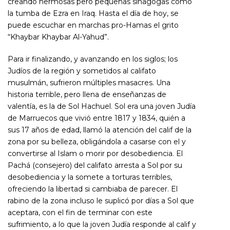
creando hermosas pero pequeñas sinagogas como
la tumba de Ezra en Iraq. Hasta el día de hoy, se
puede escuchar en marchas pro-Hamas el grito
“
Khaybar Khaybar Al-Yahud”
.
Para ir finalizando, y avanzando en los siglos; los
Judíos de la región y sometidos al califato
musulmán, sufrieron múltiples masacres. Una
historia terrible, pero llena de enseñanzas de
valentía, es la de Sol Hachuel. Sol era una joven Judía
de Marruecos que vivió entre 1817 y 1834, quién a
sus 17 años de edad, llamó la atención del calif de la
zona por su belleza, obligándola a casarse con el y
convertirse al Islam o morir por desobediencia. El
Pachá
(consejero) del califato arresta a Sol por su
desobediencia y la somete a torturas terribles,
ofreciendo la libertad si cambiaba de parecer. El
rabino de la zona incluso le suplicó por días a Sol que
aceptara, con el fin de terminar con este
sufrimiento, a lo que la joven Judía responde al calif y