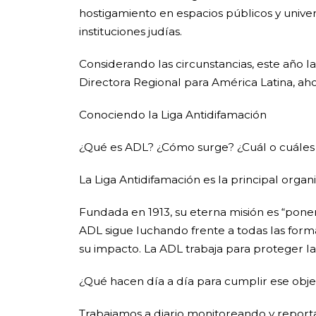
hostigamiento en espacios públicos y univer
instituciones judías.
Considerando las circunstancias, este año l
Directora Regional para América Latina, ah
Conociendo la Liga Antidifamación
¿Qué es ADL? ¿Cómo surge? ¿Cuál o cuáles 
La Liga Antidifamación es la principal organ
Fundada en 1913, su eterna misión es “poner f
ADL sigue luchando frente a todas las formas
su impacto. La ADL trabaja para proteger la
¿Qué hacen día a día para cumplir ese obje
Trabajamos a diario monitoreando y reporta